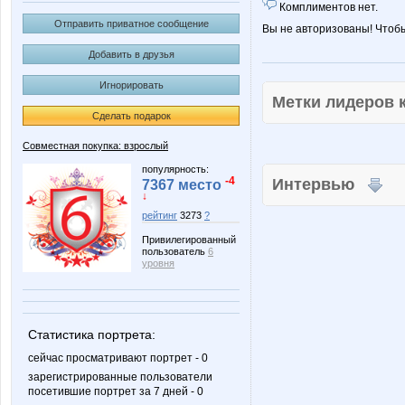
Комплиментов нет.
Отправить приватное сообщение
Вы не авторизованы! Чтоб
Добавить в друзья
Игнорировать
Метки лидеров
Сделать подарок
Совместная покупка: взрослый
популярность:
-4
Интервью
7367 место
↓
рейтинг
3273
?
Привилегированный
пользователь
6
уровня
Статистика портрета:
сейчас просматривают портрет - 0
зарегистрированные пользователи
посетившие портрет за 7 дней - 0